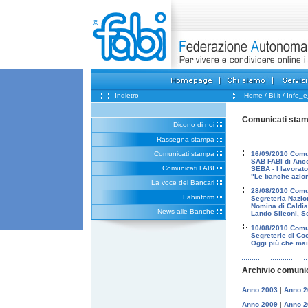
Indietro
Home
/
Bi.it
/
Info_
Comunicati sta
Dicono di noi
Rassegna stampa
Comunicati stampa
16/09/2010 Com
SAB FABI di Anc
Comunicati FABI
SEBA - I lavorato
"Le banche azioni
La voce dei Bancari
28/08/2010 Com
Fabinform
Segreteria Nazio
Nomina di Caldia
News alle Banche
Lando Sileoni, S
10/08/2010 Com
Segreterie di C
Oggi più che ma
Archivio comunic
Anno 2003
|
Anno 2
Anno 2009
|
Anno 2