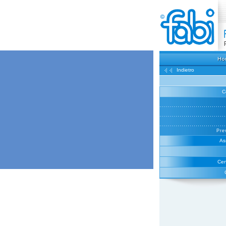
Indietro
C
Pre
As
Cen