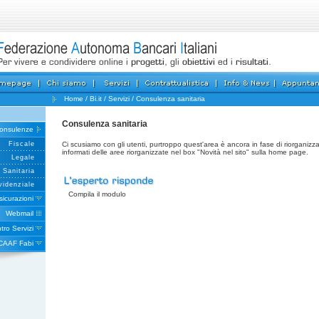
Home
/
Bi.it
/
Servizi
/
Consulenza sanitaria
Consulenza sanitaria
onsulenze
Fiscale
Ci scusiamo con gli utenti, purtroppo quest'area è ancora in fase di riorganizz
informati delle aree riorganizzate nel box "Novità nel sito" sulla home page.
Legale
Sanitaria
videnziale
Compila il modulo
sicurazioni
Webmail
tro Servizi
CAAF Fabi