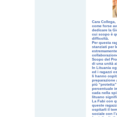
Cara Collega,
come forse avr
dedicare la Gi
cui scopo è qu
difficoltà.
Per questa ra
stanziati per 
estremamente 
collaborazione
Scopo del Prog
di una unità 
In Lituania o
ed i ragazzi o
li hanno ospi
preparazione 
più “protetta
percentuale i
cada nella spi
lituano signif
La Fabi con q
queste ragazze
ospitarli il 
sociale con l’