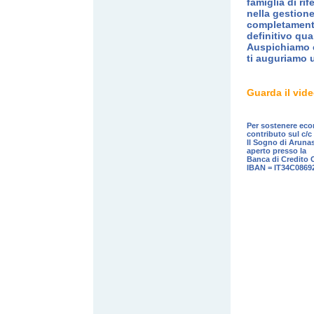
famiglia di ri
nella gestione
completamento 
definitivo qua
Auspichiamo c
ti auguriamo 
Guarda il vid
Per sostenere econ
contributo sul c/c
Il Sogno di Arunas
aperto presso la
Banca di Credito C
IBAN = IT34C0869