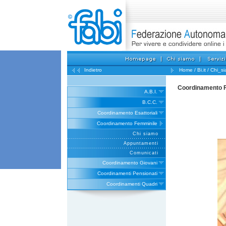
Indietro
Home
/
Bi.it
/
Chi_s
Coordinamento 
A.B.I.
B.C.C.
Coordinamento Esattoriali
Coordinamento Femminile
Chi siamo
Appuntamenti
Comunicati
Coordinamento Giovani
Coordinamenti Pensionati
Coordinamenti Quadri