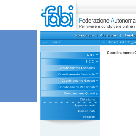
Indietro
Home
/
Bi.it
/
Chi_s
Coordinamento 
A.B.I.
B.C.C.
Coordinamento Esattoriali
Coordinamento Femminile
Coordinamento Giovani
Coordinamenti Pensionati
Coordinamenti Quadri
Chi siamo
Appuntamenti
Comunicati
Progetti