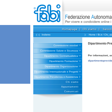
Indietro
Home
/
Bi.it
/
Chi_s
Dipartimento Pr
Commissione esodati
Commissione Salute e Sicurezza
Per informazioni, a
Dipartimento Contrattualistica
dipartimentoprevid
Dipartimento Formazione
Dipartimento Organizzazione
Dipartimento Internazionale e Progetti
Dipartimento Previdenza e Assistenza
Chi siamo
Appuntamenti
Comunicati