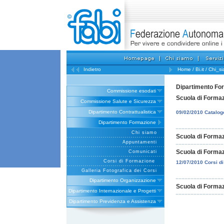
Indietro
Home
/
Bi.it
/
Chi_s
Dipartimento Fo
Commissione esodati
Scuola di Formaz
Commissione Salute e Sicurezza
Dipartimento Contrattualistica
09/02/2010 Catalog
Dipartimento Formazione
Chi siamo
Scuola di Formaz
Appuntamenti
Scuola di Formaz
Comunicati
Corsi di Formazione
12/07/2010 Corsi d
Galleria Fotografica dei Corsi
Dipartimento Organizzazione
Scuola di Formaz
Dipartimento Internazionale e Progetti
Dipartimento Previdenza e Assistenza