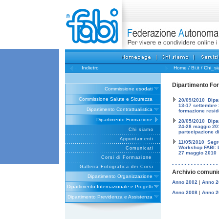
Indietro
Home
/
Bi.it
/
Chi_s
Dipartimento Fo
Commissione esodati
Commissione Salute e Sicurezza
20/09/2010 Dipar
13-17 settembre 
Dipartimento Contrattualistica
formazione reside
Dipartimento Formazione
28/05/2010 Dipar
24-28 maggio 2010
Chi siamo
partecipazione di
Appuntamenti
11/05/2010 Segr
Workshop FABI: L
Comunicati
27 maggio 2010
Corsi di Formazione
Galleria Fotografica dei Corsi
Archivio comunic
Dipartimento Organizzazione
Anno 2002
|
Anno 2
Dipartimento Internazionale e Progetti
Anno 2008
|
Anno 2
Dipartimento Previdenza e Assistenza